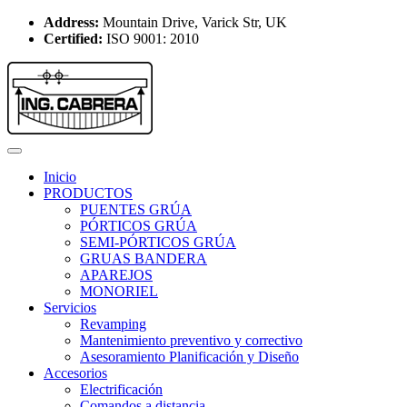
Address:
Mountain Drive, Varick Str, UK
Certified:
ISO 9001: 2010
Inicio
PRODUCTOS
PUENTES GRÚA
PÓRTICOS GRÚA
SEMI-PÓRTICOS GRÚA
GRUAS BANDERA
APAREJOS
MONORIEL
Servicios
Revamping
Mantenimiento preventivo y correctivo
Asesoramiento Planificación y Diseño
Accesorios
Electrificación
Comandos a distancia