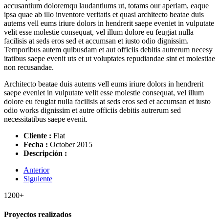
accusantium doloremqu laudantiums ut, totams our aperiam, eaque
ipsa quae ab illo inventore veritatis et quasi architecto beatae duis
autems vell eums iriure dolors in hendrerit saepe eveniet in vulputate
velit esse molestie consequat, vel illum dolore eu feugiat nulla
facilisis at seds eros sed et accumsan et iusto odio dignissim.
Temporibus autem quibusdam et aut officiis debitis autrerum necesy
itatibus saepe evenit uts et ut voluptates repudiandae sint et molestiae
non recusandae.
Architecto beatae duis autems vell eums iriure dolors in hendrerit
saepe eveniet in vulputate velit esse molestie consequat, vel illum
dolore eu feugiat nulla facilisis at seds eros sed et accumsan et iusto
odio works dignissim et autre officiis debitis autrerum sed
necessitatibus saepe evenit.
Cliente :
Fiat
Fecha :
October 2015
Descripción :
Anterior
Siguiente
1200
+
Proyectos realizados