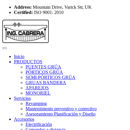
Address:
Mountain Drive, Varick Str, UK
Certified:
ISO 9001: 2010
Inicio
PRODUCTOS
PUENTES GRÚA
PÓRTICOS GRÚA
SEMI-PÓRTICOS GRÚA
GRUAS BANDERA
APAREJOS
MONORIEL
Servicios
Revamping
Mantenimiento preventivo y correctivo
Asesoramiento Planificación y Diseño
Accesorios
Electrificación
Comandos a distancia