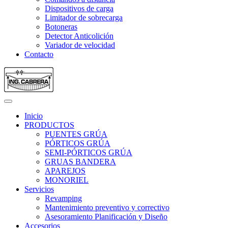
Dispositivos de carga
Limitador de sobrecarga
Botoneras
Detector Anticolición
Variador de velocidad
Contacto
Inicio
PRODUCTOS
PUENTES GRÚA
PÓRTICOS GRÚA
SEMI-PÓRTICOS GRÚA
GRUAS BANDERA
APAREJOS
MONORIEL
Servicios
Revamping
Mantenimiento preventivo y correctivo
Asesoramiento Planificación y Diseño
Accesorios