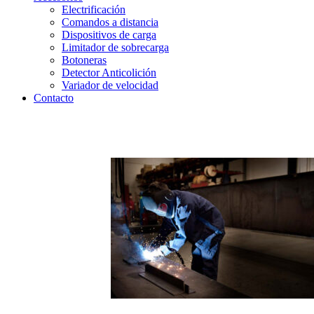
Electrificación
Comandos a distancia
Dispositivos de carga
Limitador de sobrecarga
Botoneras
Detector Anticolición
Variador de velocidad
Contacto