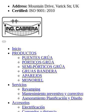
Address:
Mountain Drive, Varick Str, UK
Certified:
ISO 9001: 2010
Inicio
PRODUCTOS
PUENTES GRÚA
PÓRTICOS GRÚA
SEMI-PÓRTICOS GRÚA
GRUAS BANDERA
APAREJOS
MONORIEL
Servicios
Revamping
Mantenimiento preventivo y correctivo
Asesoramiento Planificación y Diseño
Accesorios
Electrificación
Comandos a distancia