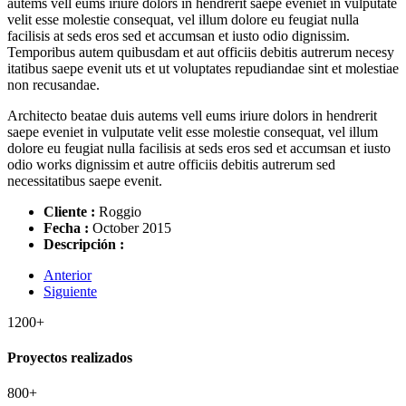
autems vell eums iriure dolors in hendrerit saepe eveniet in vulputate
velit esse molestie consequat, vel illum dolore eu feugiat nulla
facilisis at seds eros sed et accumsan et iusto odio dignissim.
Temporibus autem quibusdam et aut officiis debitis autrerum necesy
itatibus saepe evenit uts et ut voluptates repudiandae sint et molestiae
non recusandae.
Architecto beatae duis autems vell eums iriure dolors in hendrerit
saepe eveniet in vulputate velit esse molestie consequat, vel illum
dolore eu feugiat nulla facilisis at seds eros sed et accumsan et iusto
odio works dignissim et autre officiis debitis autrerum sed
necessitatibus saepe evenit.
Cliente :
Roggio
Fecha :
October 2015
Descripción :
Anterior
Siguiente
1200
+
Proyectos realizados
800
+